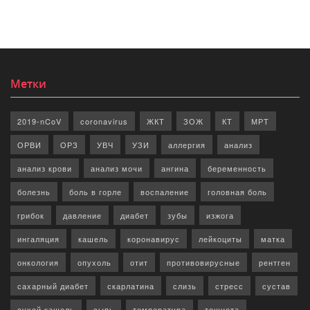
Метки
2019-nCoV
coronavirus
ЖКТ
ЗОЖ
КТ
МРТ
ОРВИ
ОРЗ
УВЧ
УЗИ
аллергия
анализ
анализ крови
анализ мочи
ангина
беременность
болезнь
боль в горле
воспаление
головная боль
грибок
давление
диабет
зубы
изжога
ингаляция
кашель
коронавирус
лейкоциты
матка
онкология
опухоль
отит
противовирусные
рентген
сахарный диабет
скарлатина
слизь
стресс
сустав
сухой кашель
сыпь
температура
тошнота