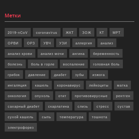
Метки
2019-nCoV
coronavirus
ЖКТ
ЗОЖ
КТ
МРТ
ОРВИ
ОРЗ
УВЧ
УЗИ
аллергия
анализ
анализ крови
анализ мочи
ангина
беременность
болезнь
боль в горле
воспаление
головная боль
грибок
давление
диабет
зубы
изжога
ингаляция
кашель
коронавирус
лейкоциты
матка
онкология
опухоль
отит
противовирусные
рентген
сахарный диабет
скарлатина
слизь
стресс
сустав
сухой кашель
сыпь
температура
тошнота
электрофорез