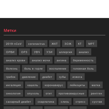
Метки
2019-nCoV
coronavirus
ЖКТ
ЗОЖ
КТ
МРТ
ОРВИ
ОРЗ
УВЧ
УЗИ
аллергия
анализ
анализ крови
анализ мочи
ангина
беременность
болезнь
боль в горле
воспаление
головная боль
грибок
давление
диабет
зубы
изжога
ингаляция
кашель
коронавирус
лейкоциты
матка
онкология
опухоль
отит
противовирусные
рентген
сахарный диабет
скарлатина
слизь
стресс
сустав