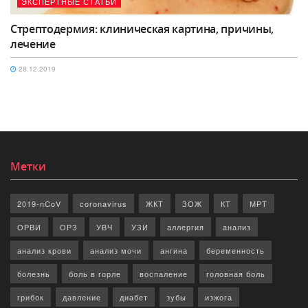
ЭКСПЕРТНЫЕ СТАТЬИ
Стрептодермия: клиническая картина, причины,
лечение
28.12.2019
Метки
2019-nCoV
coronavirus
ЖКТ
ЗОЖ
КТ
МРТ
ОРВИ
ОРЗ
УВЧ
УЗИ
аллергия
анализ
анализ крови
анализ мочи
ангина
беременность
болезнь
боль в горле
воспаление
головная боль
грибок
давление
диабет
зубы
изжога