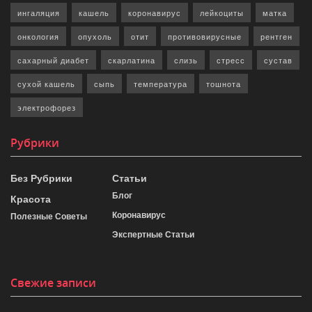
ингаляция
кашель
коронавирус
лейкоциты
матка
онкология
опухоль
отит
противовирусные
рентген
сахарный диабет
скарлатина
слизь
стресс
сустав
сухой кашель
сыпь
температура
тошнота
электрофорез
Рубрики
Без Рубрики
Статьи
Блог
Красота
Коронавирус
Полезные Советы
Экспертные Статьи
Свежие записи