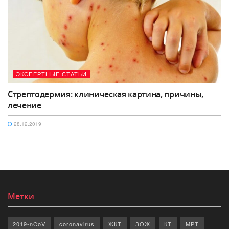
ЭКСПЕРТНЫЕ СТАТЬИ
Стрептодермия: клиническая картина, причины,
лечение
28.12.2019
Метки
2019-nCoV
coronavirus
ЖКТ
ЗОЖ
КТ
МРТ