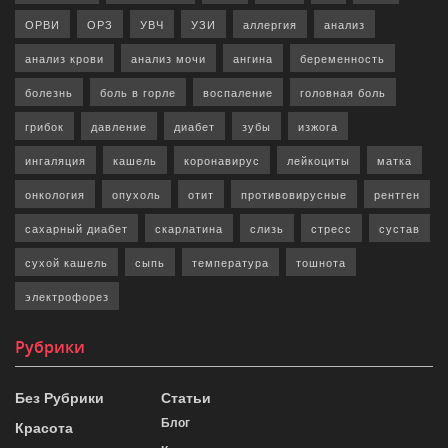
ОРВИ
ОРЗ
УВЧ
УЗИ
аллергия
анализ
анализ крови
анализ мочи
ангина
беременность
болезнь
боль в горле
воспаление
головная боль
грибок
давление
диабет
зубы
изжога
ингаляция
кашель
коронавирус
лейкоциты
матка
онкология
опухоль
отит
противовирусные
рентген
сахарный диабет
скарлатина
слизь
стресс
сустав
сухой кашель
сыпь
температура
тошнота
электрофорез
Рубрики
Без Рубрики
Статьи
Блог
Красота