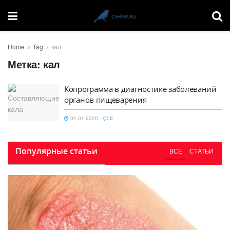
Home
Tag
кал
Метка:
кал
Копрограмма в диагностике заболеваний
органов пищеварения
01.01.2020
0
Популярные статьи
ВСЕ
СТАТЬИ