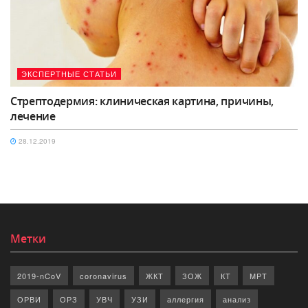
ЭКСПЕРТНЫЕ СТАТЬИ
Стрептодермия: клиническая картина, причины,
лечение
28.12.2019
Метки
2019-nCoV
coronavirus
ЖКТ
ЗОЖ
КТ
МРТ
ОРВИ
ОРЗ
УВЧ
УЗИ
аллергия
анализ