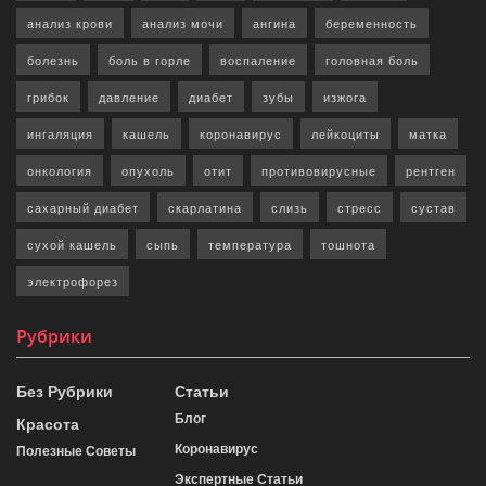
анализ крови
анализ мочи
ангина
беременность
болезнь
боль в горле
воспаление
головная боль
грибок
давление
диабет
зубы
изжога
ингаляция
кашель
коронавирус
лейкоциты
матка
онкология
опухоль
отит
противовирусные
рентген
сахарный диабет
скарлатина
слизь
стресс
сустав
сухой кашель
сыпь
температура
тошнота
электрофорез
Рубрики
Без Рубрики
Статьи
Блог
Красота
Коронавирус
Полезные Советы
Экспертные Статьи