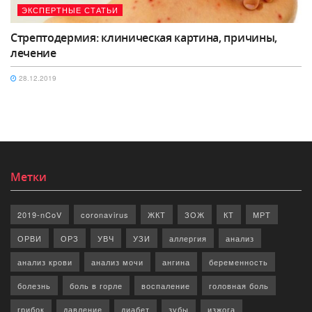
ЭКСПЕРТНЫЕ СТАТЬИ
Стрептодермия: клиническая картина, причины,
лечение
28.12.2019
Метки
2019-nCoV
coronavirus
ЖКТ
ЗОЖ
КТ
МРТ
ОРВИ
ОРЗ
УВЧ
УЗИ
аллергия
анализ
анализ крови
анализ мочи
ангина
беременность
болезнь
боль в горле
воспаление
головная боль
грибок
давление
диабет
зубы
изжога