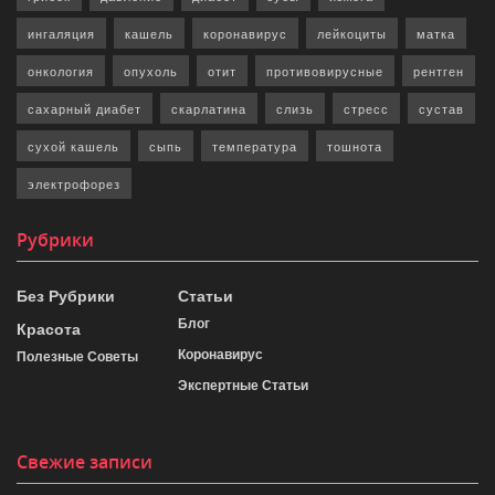
ингаляция
кашель
коронавирус
лейкоциты
матка
онкология
опухоль
отит
противовирусные
рентген
сахарный диабет
скарлатина
слизь
стресс
сустав
сухой кашель
сыпь
температура
тошнота
электрофорез
Рубрики
Без Рубрики
Статьи
Блог
Красота
Коронавирус
Полезные Советы
Экспертные Статьи
Свежие записи