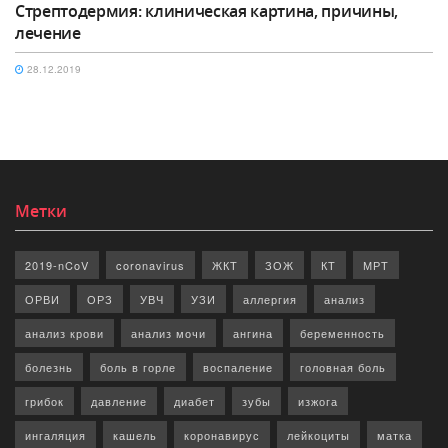
Стрептодермия: клиническая картина, причины,
лечение
28.12.2019
Метки
2019-nCoV
coronavirus
ЖКТ
ЗОЖ
КТ
МРТ
ОРВИ
ОРЗ
УВЧ
УЗИ
аллергия
анализ
анализ крови
анализ мочи
ангина
беременность
болезнь
боль в горле
воспаление
головная боль
грибок
давление
диабет
зубы
изжога
ингаляция
кашель
коронавирус
лейкоциты
матка