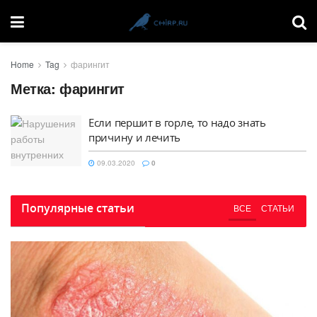
Home
Tag
фарингит
Метка:
фарингит
Если першит в горле, то надо знать
причину и лечить
09.03.2020
0
Популярные статьи
ВСЕ
СТАТЬИ