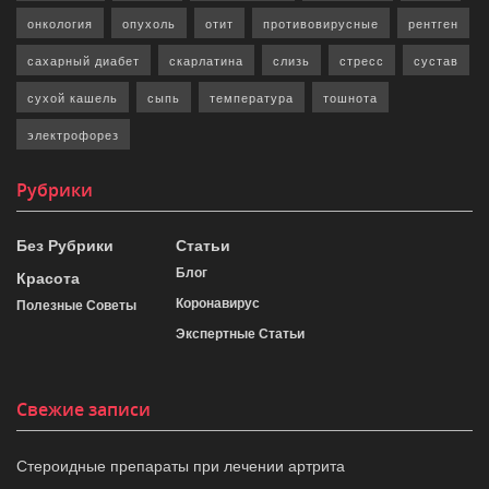
онкология
опухоль
отит
противовирусные
рентген
сахарный диабет
скарлатина
слизь
стресс
сустав
сухой кашель
сыпь
температура
тошнота
электрофорез
Рубрики
Без Рубрики
Статьи
Блог
Красота
Коронавирус
Полезные Советы
Экспертные Статьи
Свежие записи
Стероидные препараты при лечении артрита